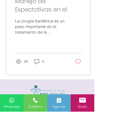
Manejo de
Expectativas en el
Proceso Pre y Post
La cirugía bariátrica es un
Operatorio en Cirugía
paso importante en el
tratamiento de la
Bariátrica
obesidad que no solo
conlleva cambios físicos,
sino también...
29
0
Whatsapp
Teléfono
Agenda
Email
Contacto
Centro de Salud One Health
Estoril 120, oficina 203, Las Condes, RM