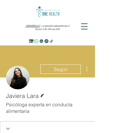
+56962851317
contacto@onehealthmed.cl
Estoril 120, Oficina 203
Más acciones
Seguir
Escritor
Javiera Lara
Psicóloga experta en conducta
alimentaria