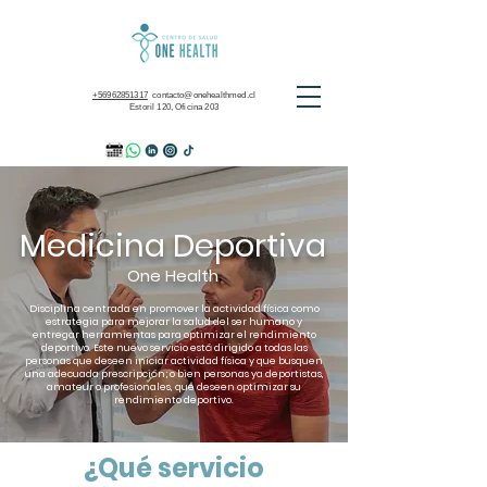
+56962851317
contacto@onehealthmed.cl
Estoril 120, Oficina 203
Medicina Depor
tiva
One Health
Disciplina centrada en promover la actividad física como
estrategia para mejorar la salud del ser humano y
entregar herramientas para optimizar el rendimiento
deportivo. Este nuevo servicio está dirigido a todas las
personas que deseen iniciar actividad física y que busquen
una adecuada prescripción; o bien personas ya deportistas,
amateur o profesionales, que deseen optimizar su
rendimiento deportivo.
¿Qué servicio