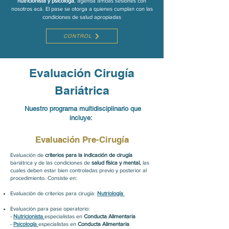
nutricionista y psicóloga
, agenda ambas sesiones con
nosotros acá. El pase se otorga a quienes cumplan con las
condiciones de salud apropiadas
CONTROL
Evaluación Cirugía
Bariátrica
Nuestro programa multidisciplinario que
incluye:
Evaluación Pre-Cirugía
Evaluación de
criterios para la indicación de cirugía
bariátrica y de las condiciones de
salud física y mental,
las
cuales deben estar bien controladas previo y posterior al
procedimiento. Consiste en:
Evaluación de criterios para cirugía:
Nutriología
Evaluación para pase operatorio:
-
Nutricionista
especialistas en
Conducta Alimentaria
-
Psicología
especialistas en
Conducta Alimentaria