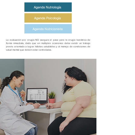
Agenda Nutriología
Agenda Psicología
Agenda Nutricionista
La evaluación pre cirugía NO asegura el pase para la cirugía bariátrica de
forma inmediata, dado que en múltiples ocasiones debe existir un trabajo
previo orientado a lograr hábitos saludables y al manejo de condiciones de
salud mental que deben estar controladas.