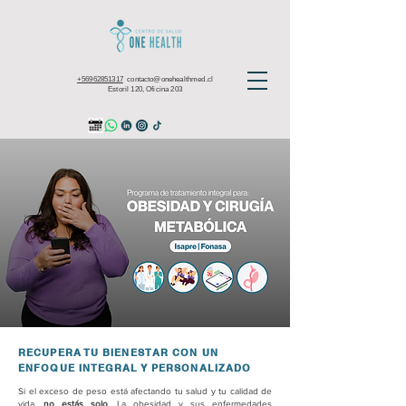
+56962851317
contacto@onehealthmed.cl
Estoril 120, Oficina 203
RECUPERA TU BIENESTAR CON UN
ENFOQUE INTEGRAL Y PERSONALIZADO
Si el exceso de peso está afectando tu salud y tu calidad de
vida,
no estás solo
. La obesidad y sus enfermedades