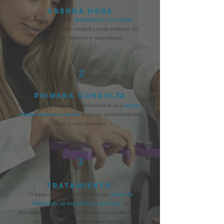
Agenda hora
Agenda tu hora con
Nutriología en One Health
,
Recibirás una atención integral y serás evaluado de
acuerdo a tus objetivos y necesidades
2
Primera consuLta
En esta primera consulta, el profesional te va a
evaluar,
solicitar exámenes y derivar
al equipo multidisciplinario
según lo que necesites
3
tratamiento
El equipo definirá junto a ti la mejor
opción de
tratamiento, ya sea médico o quirúrgico.
Te
acompañamos durante todo el proceso para llevarlo de
la mejor manera, adherir y evitar recaídas.