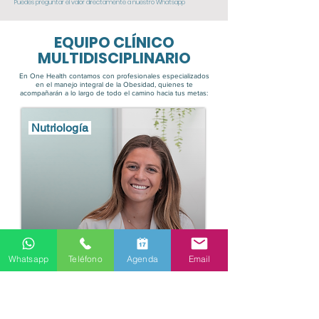
Puedes preguntar el valor directamente a nuestro Whatsapp
EQUIPO CLÍNICO
MULTIDISCIPLINARIO
En One Health contamos con profesionales especializados
en el manejo integral de la Obesidad, quienes te
acompañarán a lo largo de todo el camino hacia tus metas:
Nutriología
Dra. Trinidad Preuss
Whatsapp
Teléfono
Agenda
Email
Residente Nutriología Adultos
Atención Presencial - Online
Atención Fonasa