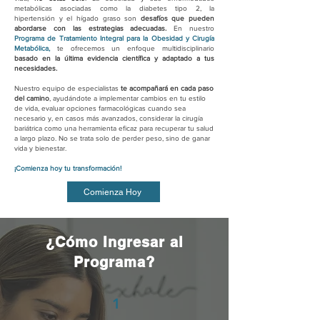
metabólicas asociadas como la diabetes tipo 2, la
hipertensión y el hígado graso son
desafíos que pueden
abordarse con las estrategias adecuadas.
En nuestro
Programa de Tratamiento Integral para la Obesidad y Cirugía
Metabólica,
te ofrecemos un enfoque multidisciplinario
basado en la última evidencia científica y adaptado a tus
necesidades.
Nuestro equipo de especialistas
te acompañará en cada paso
del camino
, ayudándote a implementar cambios en tu estilo
de vida, evaluar opciones farmacológicas cuando sea
necesario y, en casos más avanzados, considerar la cirugía
bariátrica como una herramienta eficaz para recuperar tu salud
a largo plazo. No se trata solo de perder peso, sino de ganar
vida y bienestar.
¡Comienza hoy tu transformación!
Comienza Hoy
¿Cómo Ingresar al
Programa?
1