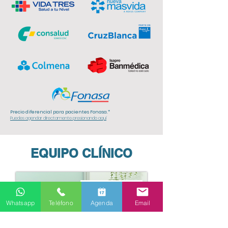
Precio diferencial para pacientes Fonasa.*
Puedes agendar directamente presionando aquí
EQUIPO CLÍNICO
Agenda tu hora
Whatsapp
Teléfono
Agenda
Email