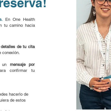
reserva!
e.
En One Health
n tu camino hacia
detalles de tu cita
de conexión.
os un
mensaje por
ra confirmar tu
edes hacerlo de
iera de estos