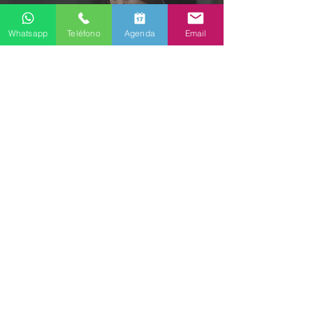
Whatsapp
Teléfono
Agenda
Email
Salud Mental
¿Cómo identificar una crisis
de ansiedad? Conoce las
claves para reconocerla y 4
consejos para manejarla.