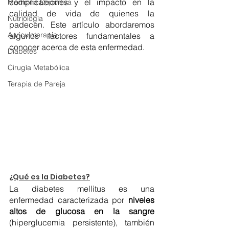
complicaciones y el impacto en la 
Medicina Deportiva
calidad de vida de quienes la 
Nutriología
padecen. Este artículo abordaremos 
Auriculoterapia
algunos factores fundamentales a 
conocer acerca de esta enfermedad. 
Diabetes
Cirugía Metabólica
Terapia de Pareja
¿Qué es la Diabetes?
La diabetes mellitus es una 
enfermedad caracterizada por 
niveles 
altos de glucosa en la sangre 
(hiperglucemia persistente), también 