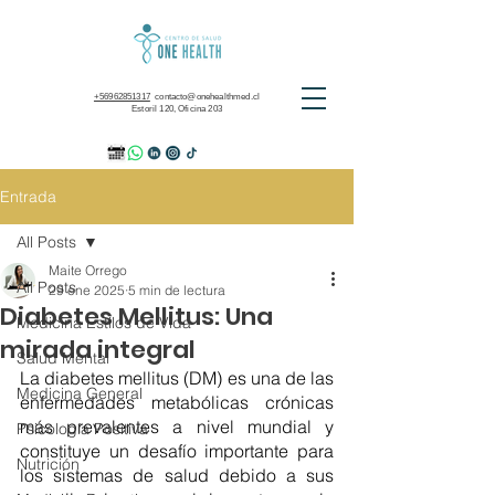
+56962851317
contacto@onehealthmed.cl
Estoril 120, Oficina 203
Entrada
All Posts
Maite Orrego
All Posts
29 ene 2025
5 min de lectura
Diabetes Mellitus: Una
Medicina Estilos de Vida
mirada integral
Salud Mental
La diabetes mellitus (DM) es una de las 
Medicina General
enfermedades metabólicas crónicas 
más prevalentes a nivel mundial y 
Psicología Positiva
constituye un desafío importante para 
Nutrición
los sistemas de salud debido a sus 