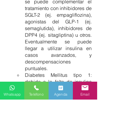
se puede complementar el 
tratamiento con inhibidores de 
SGLT-2 (ej. empagliflozina), 
agonistas del GLP-1 (ej. 
semaglutida), inhibidores de 
DPP4 (ej. sitagliptina) u otros. 
Eventualmente se puede 
llegar a utilizar insulina en 
casos avanzados, y 
descompensaciones 
puntuales. 
Diabetes Mellitus tipo 1: 
debido a la falta de insulina 
endógena por destrucción de 
Whatsapp
Teléfono
Agenda
Email
las células del páncreas, la 
insulina exógena en 
esquemas múltiples es el 
tratamiento de elección. 
Control de factores de riesgo
: 
Tratamiento de hipertensión, 
dislipidemia y obesidad son clave 