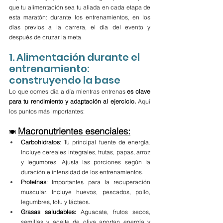
que tu alimentación sea tu aliada en cada etapa de 
esta maratón: durante los entrenamientos, en los 
días previos a la carrera, el día del evento y 
después de cruzar la meta.
1. Alimentación durante el 
entrenamiento: 
construyendo la base
Lo que comes día a día mientras entrenas 
es clave 
para tu rendimiento y adaptación al ejercicio. 
Aquí 
los puntos más importantes:
Macronutrientes esenciales:
🍽️
Carbohidratos
: Tu principal fuente de energía. 
Incluye cereales integrales, frutas, papas, arroz 
y legumbres. Ajusta las porciones según la 
duración e intensidad de los entrenamientos.
Proteínas
: Importantes para la recuperación 
muscular. Incluye huevos, pescados, pollo, 
legumbres, tofu y lácteos.
Grasas saludables: 
Aguacate, frutos secos, 
semillas y aceite de oliva aportan energía y 