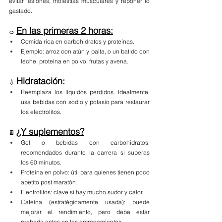
evitar lesiones, molestias musculares y reponer lo 
gastado.
En las primeras 2 horas:
🥗 
Comida rica en carbohidratos y proteínas.
Ejemplo: arroz con atún y palta, o un batido con 
leche, proteína en polvo, frutas y avena.
Hidratación:
💧 
Reemplaza los líquidos perdidos. Idealmente, 
usa bebidas con sodio y potasio para restaurar 
los electrolitos.
¿Y suplementos?
🍫 
Gel o bebidas con carbohidratos: 
recomendados durante la carrera si superas 
los 60 minutos.
Proteína en polvo: útil para quienes tienen poco 
apetito post maratón.
Electrolitos: clave si hay mucho sudor y calor.
Cafeína (estratégicamente usada): puede 
mejorar el rendimiento, pero debe estar 
probada antes en los entrenamientos.