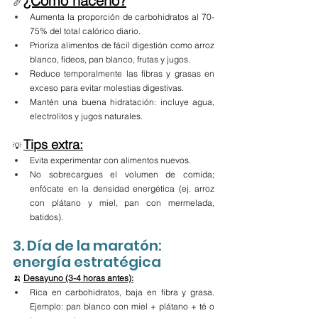
¿Cómo hacerlo?
🥖 
Aumenta la proporción de carbohidratos al 70-
75% del total calórico diario.
Prioriza alimentos de fácil digestión como arroz 
blanco, fideos, pan blanco, frutas y jugos.
Reduce temporalmente las fibras y grasas en 
exceso para evitar molestias digestivas.
Mantén una buena hidratación: incluye agua, 
electrolitos y jugos naturales.
Tips extra:
💡 
Evita experimentar con alimentos nuevos.
No sobrecargues el volumen de comida; 
enfócate en la densidad energética (ej. arroz 
con plátano y miel, pan con mermelada, 
batidos).
3. Día de la maratón: 
energía estratégica
🍌 
Desayuno (3-4 horas antes):
Rica en carbohidratos, baja en fibra y grasa. 
Ejemplo: pan blanco con miel + plátano + té o 