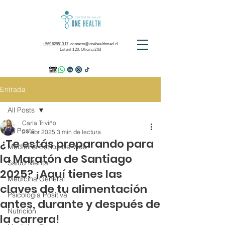
+56962851317
contacto@onehealthmed.cl
Estoril 120, Oficina 203
Entrada
All Posts
Carla Triviño
All Posts
24 abr 2025
3 min de lectura
¿Te estás preparando para
Medicina Estilos de Vida
la Maratón de Santiago
Salud Mental
2025? ¡Aquí tienes las
Medicina General
claves de tu alimentación
Psicología Positiva
antes, durante y después de
Nutrición
la carrera!