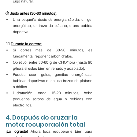
jugo natural.
⏱️ 
Justo antes (30-60 minutos):
Una pequeña dosis de energía rápida: un gel 
energético, un trozo de plátano, o una bebida 
deportiva.
🏃‍♂️ 
Durante la carrera:
Si corres más de 60-90 minutos, es 
fundamental reponer carbohidratos.
Objetivo: entre 30-60 g de CHO/hora (hasta 90 
g/hora si estás bien entrenado y adaptado).
Puedes usar: geles, gomitas energéticas, 
bebidas deportivas o incluso trozos de plátano 
o dátiles.
Hidratación: cada 15-20 minutos, bebe 
pequeños sorbos de agua o bebidas con 
electrolitos.
4. Después de cruzar la 
meta: recuperación total
¡Lo lograste!
 Ahora toca recuperarte bien para 