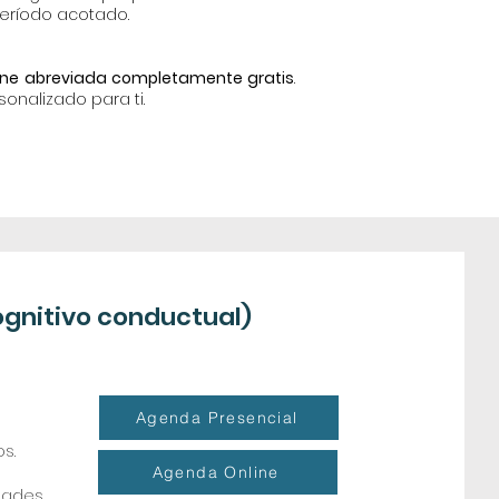
eríodo acotado.
line abreviada completamente gratis
.
onalizado para ti.
ognitivo conductual)
Agenda Presencial
os.
Agenda Online
dades.