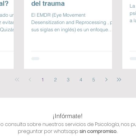
al?
del trauma
La
ps
zado una
El EMDR (Eye Movement
a l
z evitaste
Desensitization and Reprocessing , por
res
 ¿Quizás
sus siglas en inglés) es un enfoque
psicoterapéutico desarrollado por...
1
2
3
4
5
¡Infórmate!
 o consulta sobre nuestros servicios de Psicología, nos 
preguntar por whatsapp
sin compromiso.