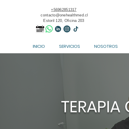
+56962851317
contacto@onehealthmed.cl
Estoril 120, Oficina 203
INICIO
SERVICIOS
NOSOTROS
TERAPIA