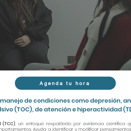
Agenda tu hora
 manejo de condiciones como depresión, ans
ivo (TOC), de atención e hiperactividad (TD
l (TCC)
, un enfoque respaldado por evidencia científica 
ortamientos. Ayuda a identificar y modificar pensamientos