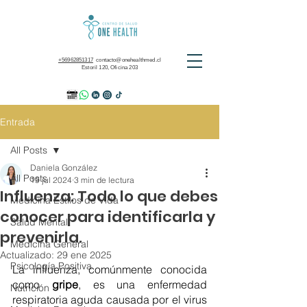
+56962851317
contacto@onehealthmed.cl
Estoril 120, Oficina 203
Entrada
All Posts
Daniela González
All Posts
19 jul 2024
3 min de lectura
Influenza: Todo lo que debes
Medicina Estilos de Vida
conocer para identificarla y
Salud Mental
prevenirla.
Medicina General
Actualizado:
29 ene 2025
Psicología Positiva
La influenza, comúnmente conocida 
como 
gripe
, es una enfermedad 
Nutrición
respiratoria aguda causada por el virus 