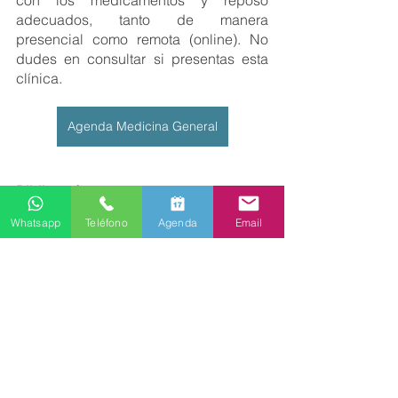
adecuados, tanto de manera 
presencial como remota (online). No 
dudes en consultar si presentas esta 
clínica. 
Agenda Medicina General
Bibliografía 
Reporte anual OMS “Gripe 
Whatsapp
Teléfono
Agenda
Email
estacional”. 
https://www.who.int/es/news-
room/fact-sheets/detail/influenza-
(seasonal)
CDC: Influenza “Temporada de 
influenza 2023-2024 en los EE. 
UU.: estimaciones preliminares de 
la carga de la influenza durante la 
temporada”. 