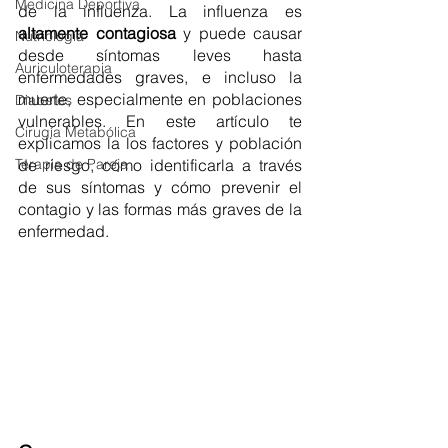
Medicina Deportiva
de la influenza. La influenza es 
altamente contagiosa 
y puede causar 
Nutriología
desde síntomas leves hasta 
Auriculoterapia
enfermedades graves, e incluso la 
muerte, especialmente en poblaciones 
Diabetes
vulnerables. En este artículo te 
Cirugía Metabólica
explicamos la los factores y población 
Terapia de Pareja
de riesgo, cómo identificarla a través 
de sus síntomas y cómo prevenir el 
contagio y las formas más graves de la 
enfermedad. 