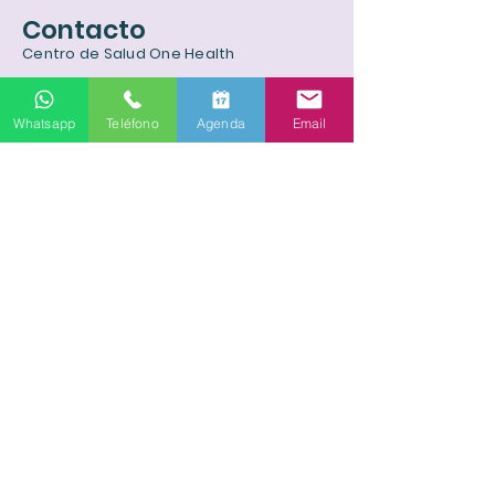
Contacto
Centro de Salud One Health
Estoril 120, oficina 203, Las Condes, RM
Tel:
+569 62851317
Whatsapp
Teléfono
Agenda
Email
Email:
agenda@onehealthmed.cl
Reserva tu hora