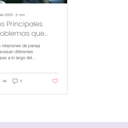
abr 2025
∙
3
min
os Principales
roblemas que
nfrentan las
 relaciones de pareja
arejas y como la
aviesan diferentes
pas a lo largo del
erapia te puede
mpo, y aunque los
yudar
mentos felices
undan, también existen
os...
46
0