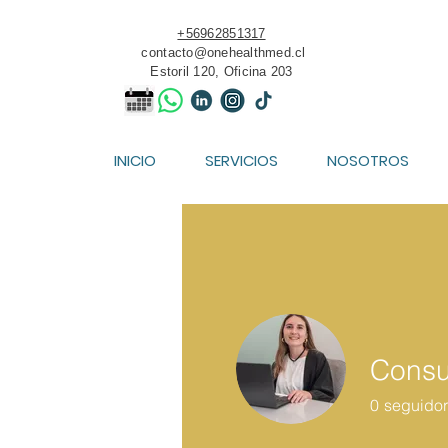
+56962851317
contacto@onehealthmed.cl
Estoril 120, Oficina 203
INICIO
SERVICIOS
NOSOTROS
Consu
0
seguido