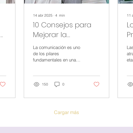
14 abr 2025
∙
4
min
11 
10 Consejos para
L
 o
Mejorar la
P
?
Comunicación
E
La comunicación es uno
Las
l
con tu Pareja
P
de los pilares
atr
fundamentales en una
eta
n
T
relación de pareja. Sin
tie
A
embargo, con el tiempo,
mo
el estrés diario, las...
ab
150
0
ret
Cargar más