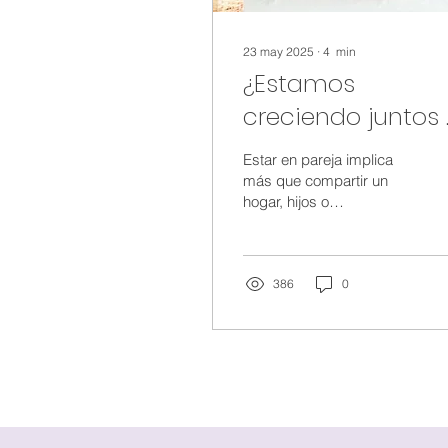
23 may 2025
∙
4
min
¿Estamos
creciendo juntos
solo coexistiendo
Estar en pareja implica
Cómo detectar e
más que compartir un
hogar, hijos o
estancamiento e
responsabilidades.
la pareja
Implica crecer en
conjunto. Sin embargo,
muchas veces,...
386
0