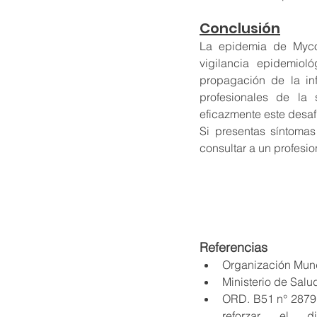
Conclusión
La epidemia de Myco
vigilancia epidemiol
propagación de la inf
profesionales de la 
eficazmente este desaf
Si presentas síntoma
consultar a un profesio
Referencias
Organización Mund
Ministerio de Salu
ORD. B51 n° 2879 
reforzar el d