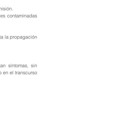
misión.
ies contaminadas 
ta la propagación 
an síntomas, sin 
 en el transcurso 