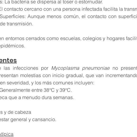
: La bacteria se dispersa al toser o estornudar.
El contacto cercano con una persona infectada facilita la trans
Superficies: Aunque menos común, el contacto con superfic
de transmisión.
en entornos cerrados como escuelas, colegios y hogares facili
epidémicos.
entes
las infecciones por 
Mycoplasma pneumoniae
 no present
resentan molestias con inicio gradual, que van incrementando
 en severidad, y los más comunes incluyen:
Generalmente entre 38°C y 39°C.
 seca que a menudo dura semanas.
s y de cabeza
star general y cansancio. 
típica