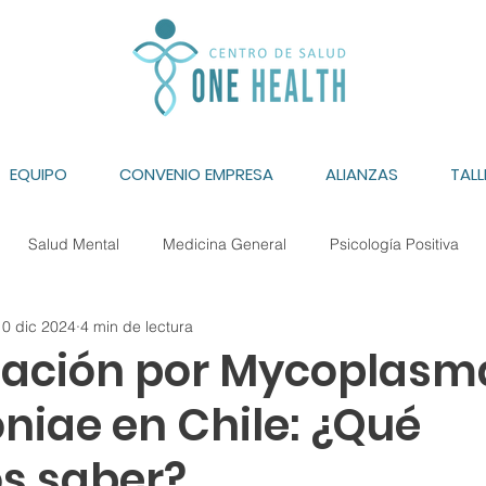
EQUIPO
CONVENIO EMPRESA
ALIANZAS
TALL
Salud Mental
Medicina General
Psicología Positiva
10 dic 2024
4 min de lectura
ía
Auriculoterapia
Diabetes
Cirugía Metabólica
ación por Mycoplasm
iae en Chile: ¿Qué
s saber?