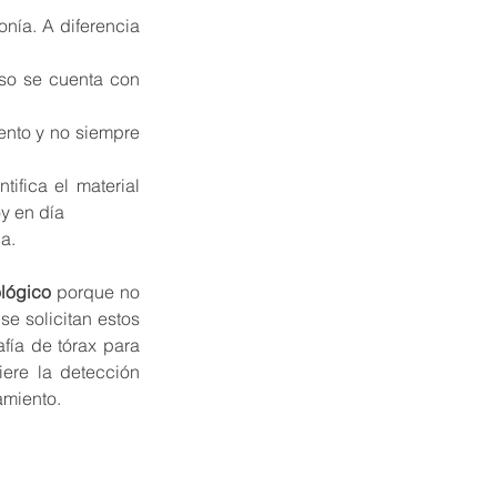
nía. A diferencia 
so se cuenta con 
nto y no siempre 
fica el material 
y en día 
a.
ológico
 porque no 
e solicitan estos 
fía de tórax para 
iere la detección 
amiento.