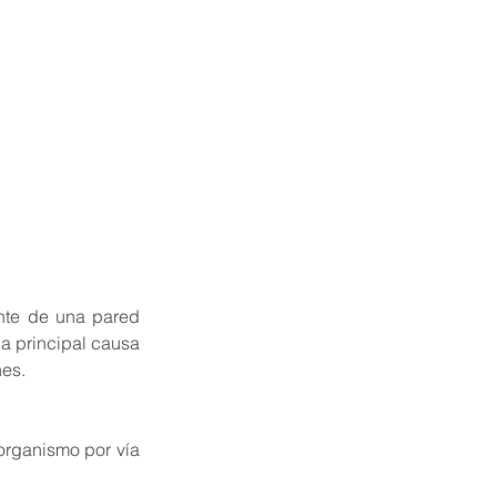
te de una pared 
la principal causa 
nes.
rganismo por vía 