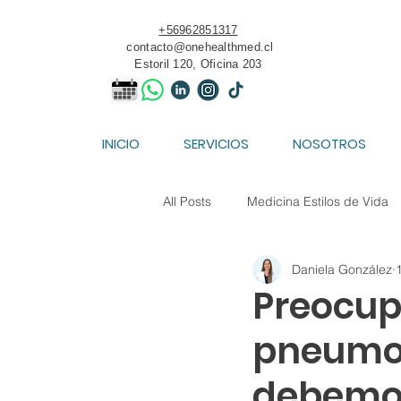
+56962851317
contacto@onehealthmed.cl
Estoril 120, Oficina 203
INICIO
SERVICIOS
NOSOTROS
All Posts
Medicina Estilos de Vida
Daniela González
Medicina Deportiva
Nutriolog
Preocup
pneumon
debemo