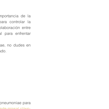
ortancia de la 
ra controlar la 
laboración entre 
 para enfrentar 
ae, no dudes en 
ado.
 pneumoniae para 
onde.minsal.cl/wp-