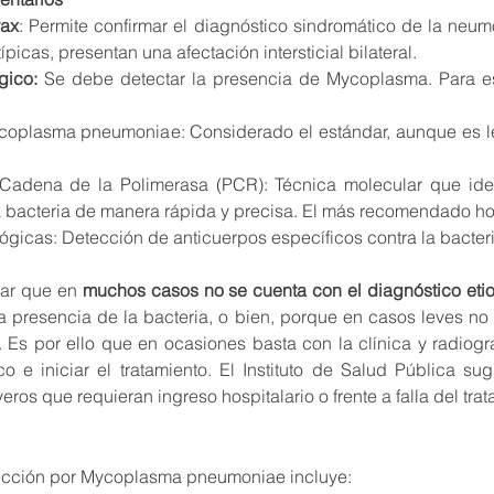
rax
: Permite confirmar el diagnóstico sindromático de la neumo
picas, presentan una afectación intersticial bilateral. 
gico:
 Se debe detectar la presencia de Mycoplasma. Para e
coplasma pneumoniae: Considerado el estándar, aunque es le
adena de la Polimerasa (PCR): Técnica molecular que identi
a bacteria de manera rápida y precisa. El más recomendado ho
ógicas: Detección de anticuerpos específicos contra la bacteri
ar que en 
muchos casos no se cuenta con el diagnóstico eti
a presencia de la bacteria, o bien, porque en casos leves no s
Es por ello que en ocasiones basta con la clínica y radiogra
co e iniciar el tratamiento. El Instituto de Salud Pública sug
ros que requieran ingreso hospitalario o frente a falla del trat
nfección por Mycoplasma pneumoniae incluye: