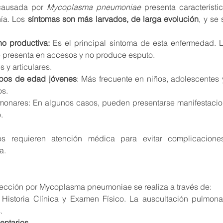
causada por 
Mycoplasma pneumoniae
 presenta característic
ía. Los 
síntomas son más larvados, de larga evolución
, y se
no productiva: 
Es el principal síntoma de esta enfermedad. La
e presenta en accesos y no produce esputo. 
 y articulares.
upos de edad jóvenes
: Más frecuente en niños, adolescentes 
os.
monares: En algunos casos, pueden presentarse manifestacion
.
os requieren atención médica para evitar complicaciones 
a.
nfección por Mycoplasma pneumoniae se realiza a través de:
 Historia Clínica y Examen Físico. La auscultación pulmona
.
ntarios