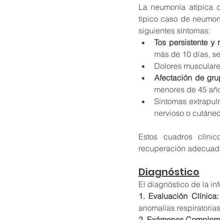
La neumonía atípica 
típico caso de neumon
siguientes síntomas:
Tos persistente y 
más de 10 días, s
Dolores musculares
Afectación de gr
menores de 45 añ
Síntomas extrapul
nervioso o cutáneo
Estos cuadros clínic
recuperación adecuad
Diagnóstico
El diagnóstico de la i
1. Evaluación Clínica:
anomalías respiratorias
2. Exámenes Compleme