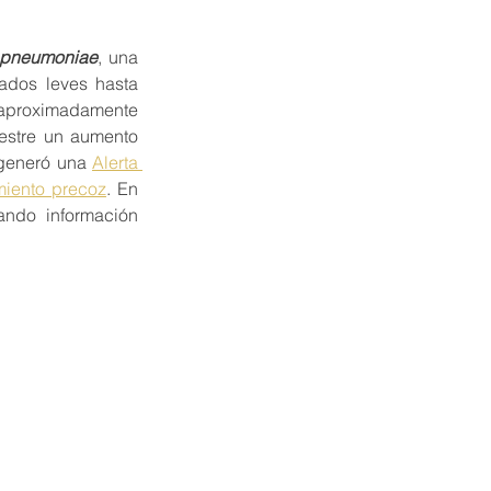
 pneumoniae
, una 
ados leves hasta 
 aproximadamente 
estre un aumento 
generó una 
Alerta 
miento precoz
. En 
ndo información 